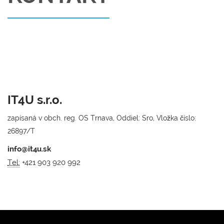
IT4U s.r.o.
zapísaná v obch. reg. OS Trnava, Oddiel: Sro, Vložka číslo:
26897/T
info@it4u.sk
Tel:
+421 903 920 992